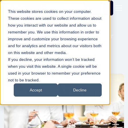
Richiedi
demo
This website stores cookies on your computer.
gratuita
These cookies are used to collect information about
how you interact with our website and allow us to
remember you. We use this information in order to
Automazione ristoranti: 10 modi per
improve and customize your browsing experience
massimizzare le prestazioni
and for analytics and metrics about our visitors both
Syrve
14 Feb 2023
1min Read
on this website and other media.
If you decline, your information won’t be tracked
when you visit this website. A single cookie will be
used in your browser to remember your preference
not to be tracked.
Accept
Decline