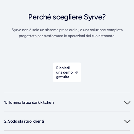
Perché scegliere Syrve?
Syrve non è solo un sistema presa ordini; è una soluzione completa
progettata per trasformare le operazioni del tuo ristorante.
Richiedi
una demo
gratuita
1. Illumina la tua dark kitchen
Syrve rende semplice aumentare la visibilità della tua dark kitchen e
costruire una clientela fedele.
2. Soddisfa i tuoi clienti
Crea facilmente un sito e-commerce per ricevere ordini diretti oppure
integra la piattaforma con aggregator come Just Eat e Deliveroo per
Evita di deludere i tuoi clienti assicurandoti che la disponibilità aggiornata