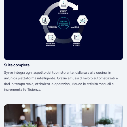
Suite completa
Syrve integra ogni aspetto del tuo ristorante, dalla sala alla cucina, in
un’unica piattaforma intelligente. Grazie a flussi di lavoro automatizzati e
dati in tempo reale, ottimizza le operazioni, riduce le attività manuali e
incrementa l’efficienza.