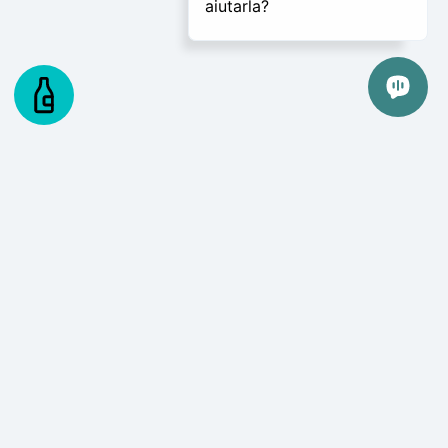
Bar, Pub
Che tu gestisca un pub di quartiere o un locale notturno pieno di energia, il
nostro gestionale offre gli strumenti necessari per mantenere il controllo e
garantire un servizio eccezionale.
Pizzerie
Il nostro strumento per la creazione di pizze metà e metà, le previsioni
automatizzate, i piani di preparazione e l’inventario mobile sono progettati
appositamente per le pizzerie.